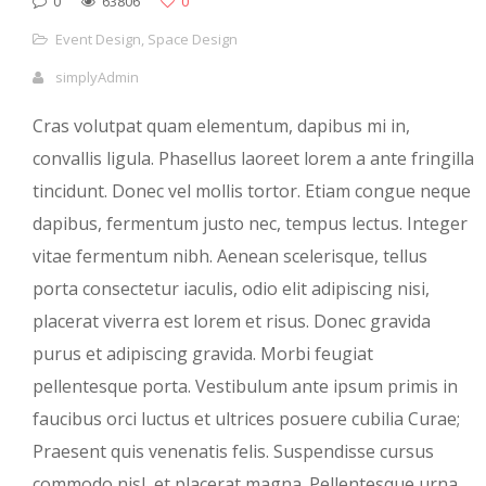
0
63806
0
Event Design
,
Space Design
simplyAdmin
Cras volutpat quam elementum, dapibus mi in,
convallis ligula. Phasellus laoreet lorem a ante fringilla
tincidunt. Donec vel mollis tortor. Etiam congue neque
dapibus, fermentum justo nec, tempus lectus. Integer
vitae fermentum nibh. Aenean scelerisque, tellus
porta consectetur iaculis, odio elit adipiscing nisi,
placerat viverra est lorem et risus. Donec gravida
purus et adipiscing gravida. Morbi feugiat
pellentesque porta. Vestibulum ante ipsum primis in
faucibus orci luctus et ultrices posuere cubilia Curae;
Praesent quis venenatis felis. Suspendisse cursus
commodo nisl, et placerat magna. Pellentesque urna