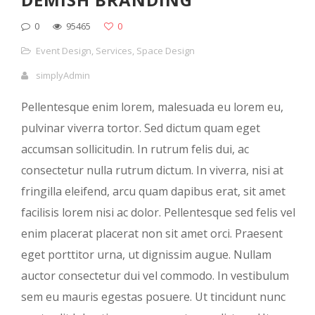
0
95465
0
Event Design
,
Services
,
Space Design
simplyAdmin
Pellentesque enim lorem, malesuada eu lorem eu,
pulvinar viverra tortor. Sed dictum quam eget
accumsan sollicitudin. In rutrum felis dui, ac
consectetur nulla rutrum dictum. In viverra, nisi at
fringilla eleifend, arcu quam dapibus erat, sit amet
facilisis lorem nisi ac dolor. Pellentesque sed felis vel
enim placerat placerat non sit amet orci. Praesent
eget porttitor urna, ut dignissim augue. Nullam
auctor consectetur dui vel commodo. In vestibulum
sem eu mauris egestas posuere. Ut tincidunt nunc