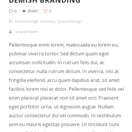
0
95461
0
Event Design
,
Services
,
Space Design
simplyAdmin
Pellentesque enim lorem, malesuada eu lorem eu,
pulvinar viverra tortor. Sed dictum quam eget
accumsan sollicitudin. In rutrum felis dui, ac
consectetur nulla rutrum dictum. In viverra, nisi at
fringilla eleifend, arcu quam dapibus erat, sit amet
facilisis lorem nisi ac dolor. Pellentesque sed felis vel
enim placerat placerat non sit amet orci. Praesent
eget porttitor urna, ut dignissim augue. Nullam
auctor consectetur dui vel commodo. In vestibulum
sem eu mauris egestas posuere. Ut tincidunt nunc