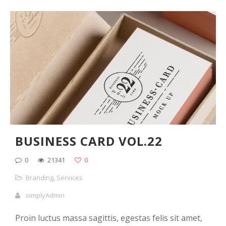
BUSINESS CARD VOL.22
0
21341
0
Branding
,
Services
simplyAdmin
Proin luctus massa sagittis, egestas felis sit amet,