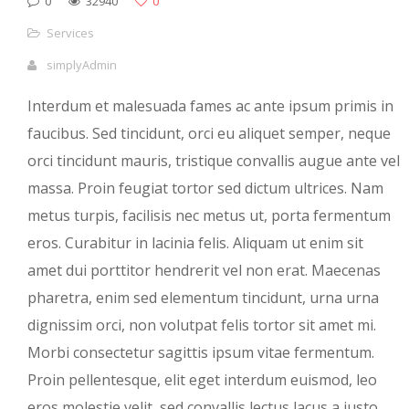
0
32940
0
Services
simplyAdmin
Interdum et malesuada fames ac ante ipsum primis in
faucibus. Sed tincidunt, orci eu aliquet semper, neque
orci tincidunt mauris, tristique convallis augue ante vel
massa. Proin feugiat tortor sed dictum ultrices. Nam
metus turpis, facilisis nec metus ut, porta fermentum
eros. Curabitur in lacinia felis. Aliquam ut enim sit
amet dui porttitor hendrerit vel non erat. Maecenas
pharetra, enim sed elementum tincidunt, urna urna
dignissim orci, non volutpat felis tortor sit amet mi.
Morbi consectetur sagittis ipsum vitae fermentum.
Proin pellentesque, elit eget interdum euismod, leo
eros molestie velit, sed convallis lectus lacus a justo.