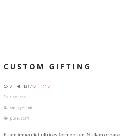
CUSTOM GIFTING
0
131745
0
Services
simplyAdmin
pure
,
staff
Etiam imperdiet ultrices fermentum. Nullam ornare